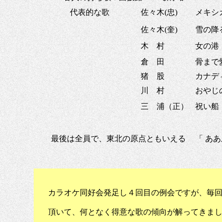
代表的な歌
佐々木(忠)
メキシ
佐々木(奎)
雪の降
木 村
女の港
倉 田
骨まで
猪 股
カナデ
川 村
おやじ
三 浦（正）
祝い船
最後は全員で、東北の原点ともいえる
「 あ
カラオケ同好会発足し４回目の例会ですが、毎回
頂いて、何となく得意な歌の傾向が解ってきまし