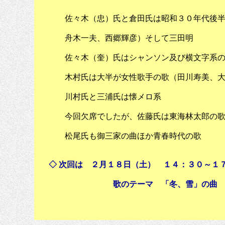
佐々木（忠）氏と倉田氏は昭和３０年代後半か
舟木一夫、西郷輝彦）そして三田明
佐々木（奎）氏はシャンソン及び横文字系の歌
木村氏は大半が女性歌手の歌（田川寿美、大
川村氏と三浦氏は懐メロ系
今回欠席でしたが、佐藤氏は東海林太郎の歌、
松尾氏も御三家の曲ほか青春時代の歌
◇ 次回は ２月１８日（土） １４：３０～１
歌のテーマ 「冬、雪」の曲
世話人 佐々木忠