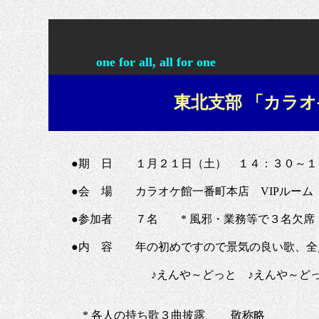
one for all, all for one
東北支部 「カラオケ
●期 日 １月２１日（土） １４：３０～１
●会 場 カラオケ館一番町本店 VIPルーム
●参加者 ７名 * 風邪・業務等で３名欠席
●内 容 年の初めですので景気の良い歌、全員
♪えんや～どっと ♪えんや～どっと 
* 各人の持ち歌３曲披露 敬称略