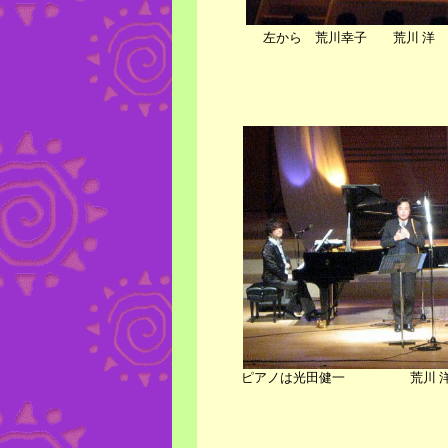
左から 荒川幸子 荒川 洋
ピアノは光田健一 荒川 洋