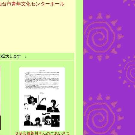
仙台市青年文化センターホール
で拡大します ↓
ＯＢ会員荒川さんのごあいさつ
シ