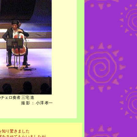
チェロ奏者 三宅 進
撮 影 ： 小澤 孝一
を知り驚きました
材をさせてもらいましたが、