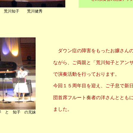
 荒川知子 荒川健秀
ダウン症の障害をもったお嬢さんの
ながら、ご両親と「荒川知子とアンサ
で演奏活動を行っております。
今回１５周年目を迎え、ご子息で新
団首席フルート奏者の洋さんととも
ました。
 と 知子 の兄妹