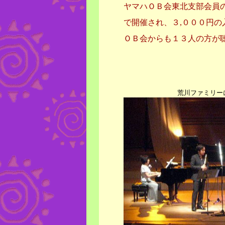
ヤマハＯＢ会東北支部会員
で開催され、３,０００円の
ＯＢ会からも１３人の方が
荒川ファミリー