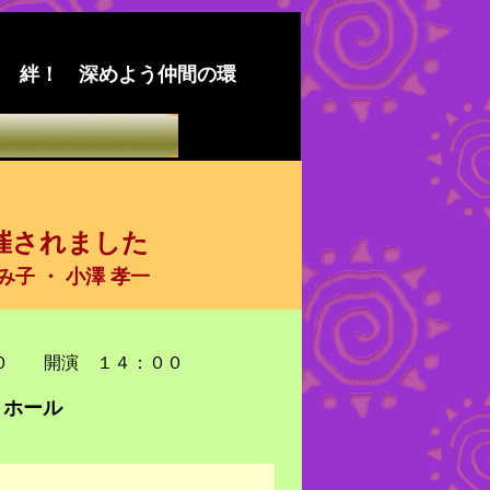
絆！
深めよう仲間の環
催されました
子 ・ 小澤 孝一
 開演 １４：００
ホール