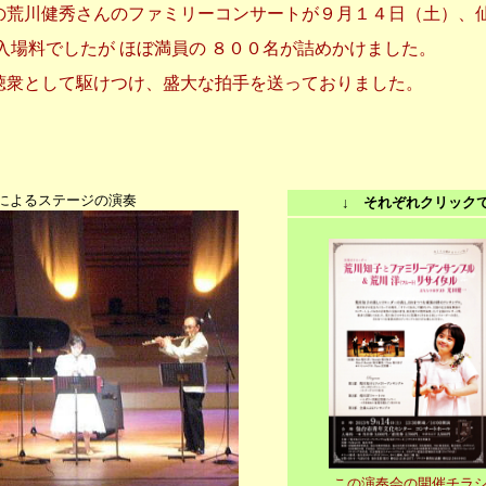
の荒川健秀さんのファミリーコンサートが９月１４日（土）、
入場料でしたが ほぼ満員の ８００名が詰めかけました。
聴衆として駆けつけ、盛大な拍手を送っておりました。
によるステージの演奏
↓
それぞれクリック
この演奏会の開催チラ