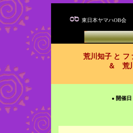
東日本ヤマハOB会
荒川知子 と 
＆ 荒川洋（フ
開催日
●