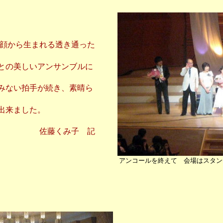
から生まれる透き通った
美しいアンサンブルに
い拍手が続き、素晴ら
来ました。
佐藤くみ子 記
アンコールを終えて 会場はスタン