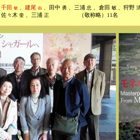
、千田
、建尾
、
田中
、三浦
、倉田
、狩野
勇
忠
敏
敏
由
佐々木
、三浦
（敬称略）11名
奎
正