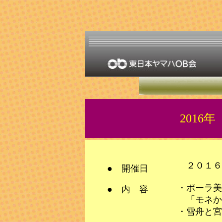
201
２０１６年
● 開催日
・ポー
● 内 容
「モネか
・雪舟