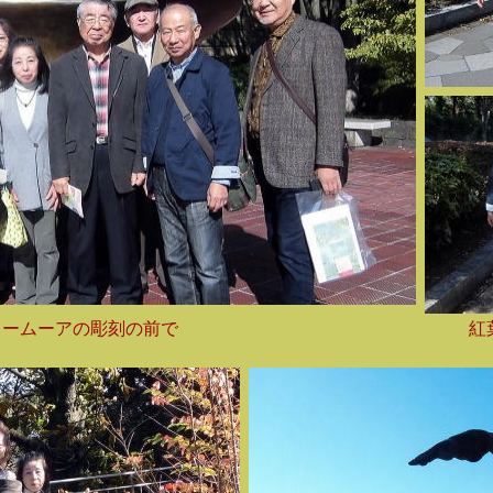
リームーアの彫刻の前で
紅