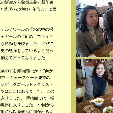
派の誕生から象徴主義と新印象
彩と造形への挑戦と年代ごとに西
」ルノワールの「水の中の裸
シャガールの「町の上でヴィテ
な感動を呼びました。 年代ご
術史の勉強をしているようだっ
を揃えて言っておりました。
葉の中を博物館に歩いて向か
本フィギャースケート発祥の
リンピックゴールドメダリスト
ツはここにありました。 この
入りました。 博物館では一転
世界に入りました。 中国から
室町時代以降盛んに描かれるよ