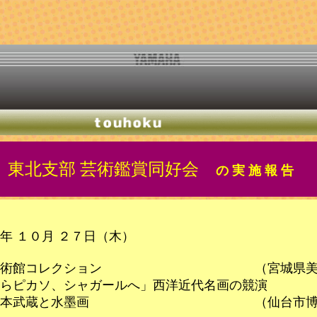
6年 東北支部 芸術鑑賞同好会
の 実 施 報 告
 １０月 ２７日（木）
ラ美術館コレクション （宮城県美
らピカソ、シャガールへ」西洋近代名画の競演
と宮本武蔵と水墨画 （仙台市博物