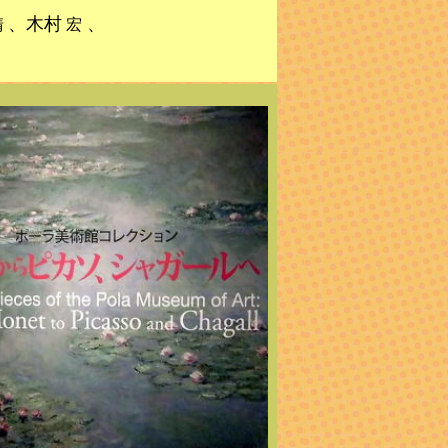
、木村
、
清
宏