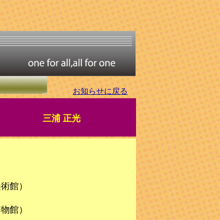
お知らせに戻る
三浦 正光
術館）
館）