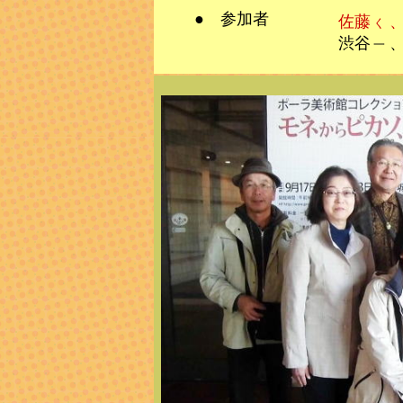
● 参加者
佐藤
く
渋谷
、
一