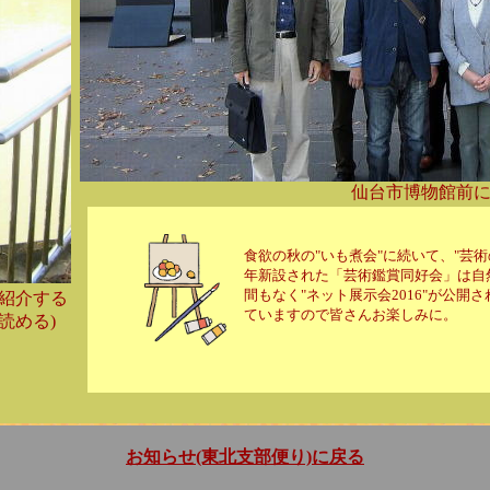
仙台市博物館前
食欲の秋の"いも煮会"に続いて、"芸術
年新設された「芸術鑑賞同好会」は自
間もなく"ネット展示会2016"が公
紹介する
ていますので皆さんお楽しみに。
読める)
お知らせ(東北支部便り)に戻る