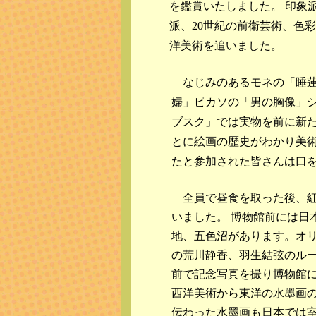
を鑑賞いたしました。 印象
派、20世紀の前衛芸術、色
洋美術を追いました。
なじみのあるモネの「睡蓮
婦」ピカソの「男の胸像」
ブスク」では実物を前に新た
とに絵画の歴史がわかり美
たと参加された皆さんは口
全員で昼食を取った後、紅
いました。 博物館前には日
地、五色沼があります。オ
の荒川静香、羽生結弦のルー
前で記念写真を撮り博物館に
西洋美術から東洋の水墨画の
伝わった水墨画も日本では