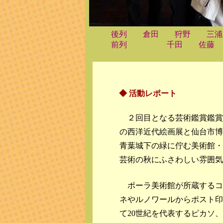
後列 倉田 狩野 三浦
前列 千田 佐藤 建
◆ 活動レポート
２回目となる芸術鑑賞鑑賞
の西洋近代絵画展と仙台市博
青葉城下の緑に佇む美術館・
芸術の秋にふさわしい雰囲気
ポーラ美術館が所蔵するコ
ネやルノワールからポスト印
て20世紀を代表するピカソ