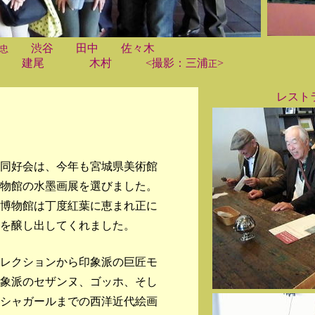
渋谷 田中 佐々木 ↑ 美術
忠
尾 木村 <撮影：三浦
>
正
レスト
同好会は、今年も宮城県美術館
物館の水墨画展を選びました。
博物館は丁度紅葉に恵まれ正に
を醸し出してくれました。
レクションから印象派の巨匠モ
象派のセザンヌ、ゴッホ、そし
、シャガールまでの西洋近代絵画