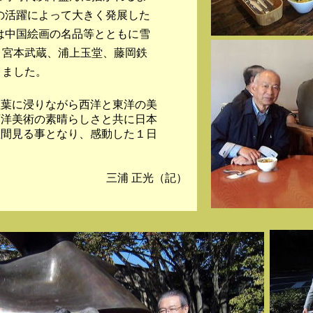
の活躍によって大きく発展した
は中国絵画の名品等とともに雪
、宮本武蔵、浦上玉堂、藤岡鉄
りました。
紅葉に浸りながら西洋と東洋の美
西洋美術の素晴らしさと共に日本
垣間見る事となり、感動した１日
三浦 正光（記）