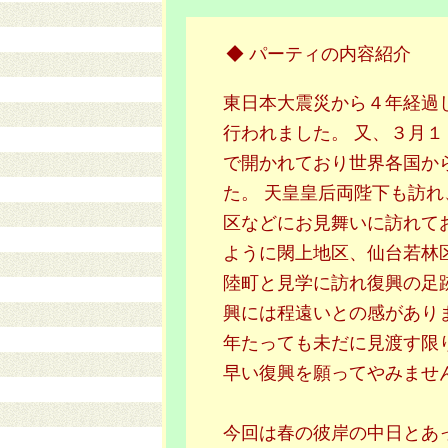
◆ パーティの内容紹介
東日本大震災から４年経過
行われました。 又、３月
で開かれており世界各国か
た。 天皇皇后両陛下も訪
区などにお見舞いに訪れて
ように閖上地区、仙台若林
陸町と見学に訪れ復興の足
興には程遠いとの感があり
年たっても未だに見渡す限
早い復興を願ってやみませ
今回は春の彼岸の中日とあ