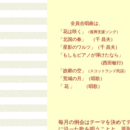
全員合唱曲は、
「花は咲く」
（復興支援ソング）
「北国の春」 （千 昌夫）
「星影のワルツ」（千 昌夫）
「もしもピアノが弾けたなら」
(西田敏行)
「故郷の空」
（スコットランド民謡）
「荒城の月」（唱歌）
「 花 」 （唱歌）
毎月の例会はテーマを決めて
に沿った歌を唄うことと、原