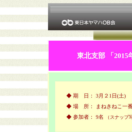
東北支部 「2
◆ 期 日： 3月２1日(土
◆ 場 所： まねきねこ一
◆ 参加者： 9名
（スナップ