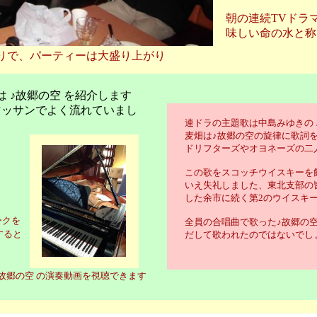
朝の連続TVドラ
味しい命の水と称
りで、パーティーは大盛り上がり
♪故郷の空 を紹介します
サンでよく流れていまし
連ドラの主題歌は中島みゆきの 
麦畑は♪故郷の空の旋律に歌詞
ドリフターズやオヨネーズの二
この歌をスコッチウイスキーを
いえ失礼しました、東北支部の
した余市に続く第2のウイスキ
ークを
全員の合唱曲で歌った♪故郷の
すると
だして歌われたのではないでし
故郷の空 の演奏動画を視聴できます