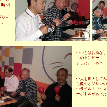
３時間
のもい
た。
いつもはお酒なし
ルの上にビール、
ました。 あっ
中央を拡大してみ
ら髭のオジサンの
いラベルのウイス
ーボトルがあった