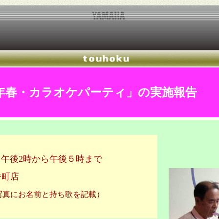
015年春・カラオケパーティ」の実施
) 午後2時から午後５時まで
番町店
写真にお名前と持ち歌を記載）