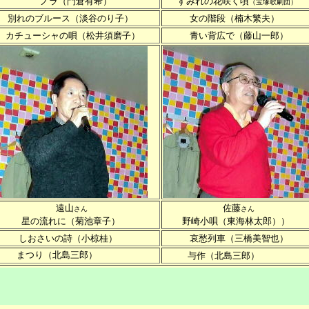
ノラ（門倉有希）
すみれの花咲く頃
（宝塚歌劇団）
別れのブルース（淡谷のり子）
女の階段（楠木繁夫）
チューシャの唄（松井須磨子）
青い背広で（藤山一郎）
遠山
佐藤
さん
さん
星の流れに（菊池章子）
野崎小唄（東海林太郎））
しおさいの詩（小椋桂）
哀愁列車（三橋美智也）
つり（北島三郎）
与作（北島三郎）