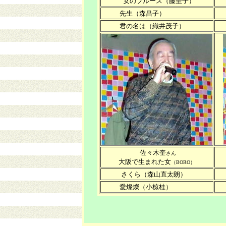
女のブルース（藤圭子）
先生（森昌子）
君の名は（織井茂子）
カ
佐々木奎
さん
大阪で生まれた女
（BORO）
さくら（森山直太朗）
ま
愛燦燦（小椋桂）