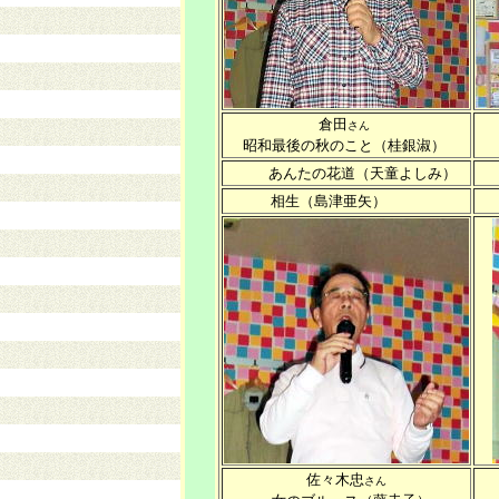
倉田
さん
昭和最後の秋のこと（桂銀淑）
あんたの花道（天童よしみ）
相生（島津亜矢）
佐々木忠
さん