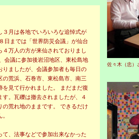
し３月は各地でいろいろな追悼式が
１８日までは「世界防災会議」が仙台
ら４万人の方が来仙されておりまし
れ、会議に参加後岩沼地区、東松島地
佐々木（忠）
おりましたが、会議参加者も毎日の
区の荒浜、石巻市、東松島市、南三
跡を見て行かれました。 まだまだ復
ます。瓦礫は撤去されましたが、４
りの荒れ地のままです。 できるだけ
ん。
って、法事などで参加出来なかった