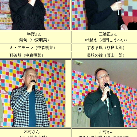
半澤
三浦正
さん
さん
禁句（中森明菜）
峠越え（福田こうへい）
ミ・アモーレ（中森明菜）
すきま風（杉良太郎）
難破船（中森明菜）
長崎の鐘（藤山一郎）
木村さん
川村
さん