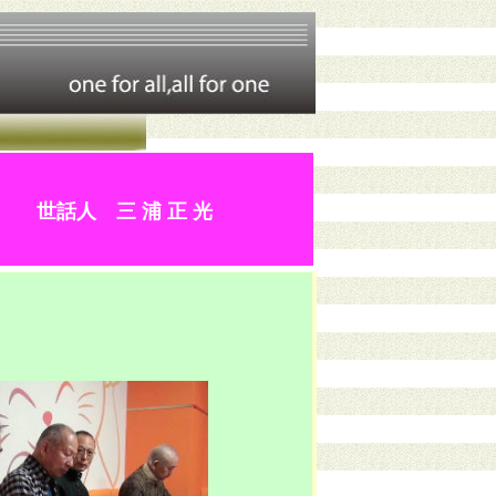
報告
世話人 三 浦 正 光