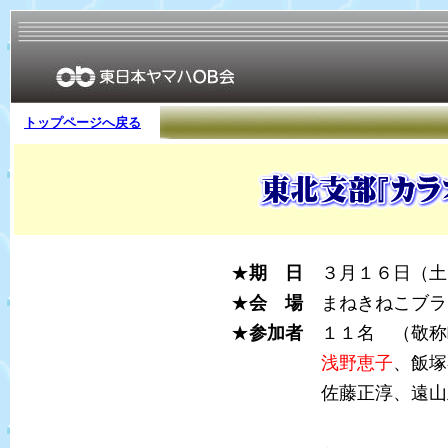
トップページへ戻る
★
期 日
３月１６日（土）
★
会 場
まねきねこブラ
★
参加者
１１名 （敬称
浅野恵子
、飯塚
佐藤正淳、遠山正幸