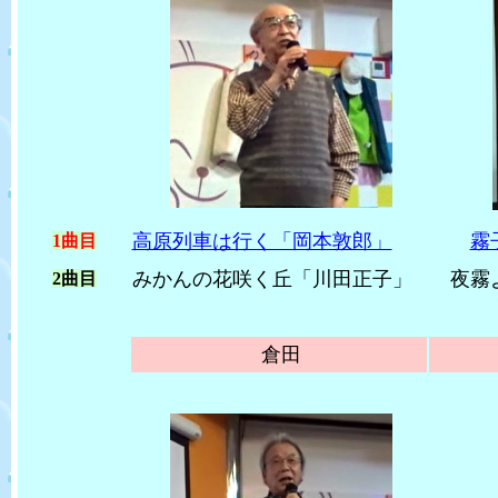
高原列車は行く「岡本敦郎」
霧
1曲目
みかんの花咲く丘「川田正子」
夜霧よ
2曲目
倉田