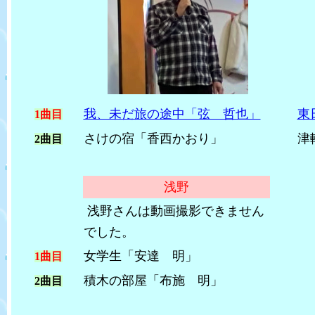
我、未だ旅の途中「弦 哲也」
東
1曲目
さけの宿「香西かおり」
津軽
2曲目
浅野
浅野さんは動画撮影できません
でした。
女学生「安達 明」
1曲目
積木の部屋「布施 明」
2曲目