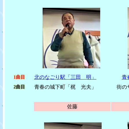
北のなごり駅「三田 明」
青
1曲目
青春の城下町「梶 光夫」
街のサ
2曲目
佐藤